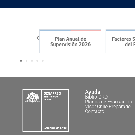
Ayuda
Biblio GRD
Planos de Evacuación
Visor Chile Preparado
Contacto