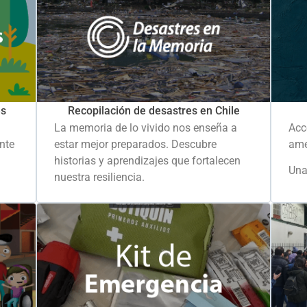
es
Recopilación de desastres en Chile
La memoria de lo vivido nos enseña a
Acc
ante
estar mejor preparados. Descubre
ame
historias y aprendizajes que fortalecen
Una
nuestra resiliencia.