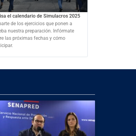
isa el calendario de Simulacros 2025
parte de los ejercicios que ponen a
eba nuestra preparación. Infórmate
re las próximas fechas y cómo
icipar.