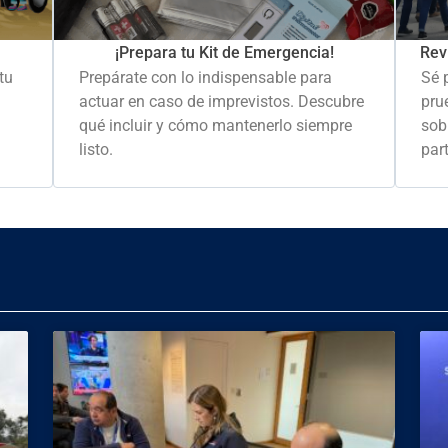
Rev
¡Prepara tu Kit de Emergencia!
Sé 
tu
Prepárate con lo indispensable para
pru
actuar en caso de imprevistos. Descubre
sob
qué incluir y cómo mantenerlo siempre
part
listo.