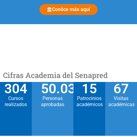
Conóce más aquí
Cifras Academia del Senapred
304
50.030
15
67
Cursos
Personas
Patrocinios
Visitas
realizados
aprobadas
académicos
académicas