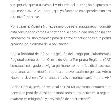
y es por ello que, a través del Ministerio del Interior, ha dispues
una mejor ONEMI Atacama, que ya funciona en dependencias prop
alto nivel”, sostuvo.
Por su parte, Vicente Núñez señaló que esta inauguración constitu
esta nueva sede vamos a entregar a la comunidad una oficina con 
emergencias, sino también para desarrollar actividades que permita
creación de la cultura de la prevención”.
Con la finalidad de reforzar la gestión del riesgo, particularment
Regional cuenta con un Centro de Alerta Temprana Regional (CAT) c
semana, encargado de vigilar permanentemente los distintos escen
oportuna, la información frente a una eventual emergencia. Adem
Nacional de Alerta Temprana a través de comunicación radial VHF y 
Carlos García, Director Regional de ONEMI Atacama, destacó que
necesaria para desarrollar un monitoreo permanente en la región, p
avanzar en mitigación y prevención de emergencias”.