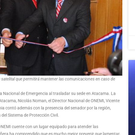
satelital que permitirá mantener las comunicaciones en caso de
cina Nacional de Emergencia al trasladar su sede en Atacama. La
 Atacama, Nicolás Noman, el Director Nacional de ONEMI, Vicente
ia contó además con la presencia del senador por la región,
del Sistema de Protección Civil.
 ONEMI cuente con un lugar equipado para atender las
Piñera ha comprendido que es mucho mejor prevenir que lamentar,