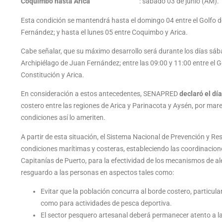
Coquimbo hasta Arica
: sábado 03 de junio (AM).
Esta condición se mantendrá hasta el domingo 04 entre el Golfo 
Fernández; y hasta el lunes 05 entre Coquimbo y Arica.
Cabe señalar, que su máximo desarrollo será durante los días sába
Archipiélago de Juan Fernández; entre las 09:00 y 11:00 entre el G
Constitución y Arica.
En consideración a estos antecedentes, SENAPRED
declaró el dí
costero entre las regiones de Arica y Parinacota y Aysén, por mare
condiciones así lo ameriten.
A partir de esta situación, el Sistema Nacional de Prevención y 
condiciones marítimas y costeras, estableciendo las coordinacio
Capitanías de Puerto, para la efectividad de los mecanismos de ale
resguardo a las personas en aspectos tales como:
Evitar que la población concurra al borde costero, particul
como para actividades de pesca deportiva.
El sector pesquero artesanal deberá permanecer atento a las