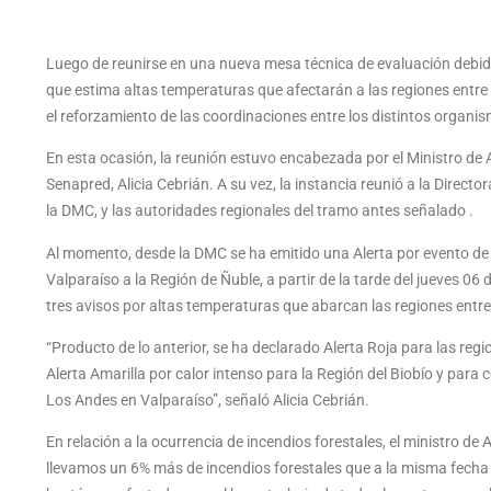
Luego de reunirse en una nueva mesa técnica de evaluación debido 
que estima altas temperaturas que afectarán a las regiones entr
el reforzamiento de las coordinaciones entre los distintos organi
En esta ocasión, la reunión estuvo encabezada por el Ministro de A
Senapred, Alicia Cebrián. A su vez, la instancia reunió a la Direct
la DMC, y las autoridades regionales del tramo antes señalado .
Al momento, desde la DMC se ha emitido una Alerta por evento de
Valparaíso a la Región de Ñuble, a partir de la tarde del jueves 0
tres avisos por altas temperaturas que abarcan las regiones entr
“Producto de lo anterior, se ha declarado Alerta Roja para las reg
Alerta Amarilla por calor intenso para la Región del Biobío y para
Los Andes en Valparaíso”, señaló Alicia Cebrián.
En relación a la ocurrencia de incendios forestales, el ministro d
llevamos un 6% más de incendios forestales que a la misma fecha