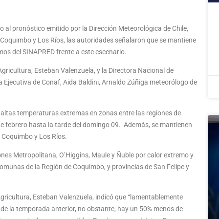
al pronóstico emitido por la Dirección Meteorológica de Chile,
e Coquimbo y Los Ríos, las autoridades señalaron que se mantiene
smos del SINAPRED frente a este escenario.
gricultura, Esteban Valenzuela, y la Directora Nacional de
ora Ejecutiva de Conaf, Aida Baldini, Arnaldo Zúñiga meteorólogo de
 altas temperaturas extremas en zonas entre las regiones de
6 de febrero hasta la tarde del domingo 09. Además, se mantienen
e Coquimbo y Los Ríos.
iones Metropolitana, O’Higgins, Maule y Ñuble por calor extremo y
 comunas de la Región de Coquimbo, y provincias de San Felipe y
e Agricultura, Esteban Valenzuela, indicó que “lamentablemente
 de la temporada anterior, no obstante, hay un 50% menos de