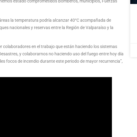
ue hemos estado comprometidos Bomberos, municipios, Fuerzas
 áreas la temperatura podría alcanzar 40°C acompañada de
rques nacionales y reservas entre la Región de Valparaíso y la
er colaboradores en el trabajo que están haciendo los sistemas
Desastres, y colaborarnos no haciendo uso del fuego entre hoy día
es focos de incendio durante este periodo de mayor recurrencia”,