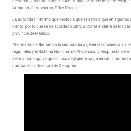
hectáreas afectadas por el buen trabajo de todos los actores q
Armadas, Carabineros, PDI y Fiscalía“
La autoridad informó que debido a que se estima que en algunas
viento, por lo que se ha acordado junto a Conaf el cierre de los pa
provincia de Malleco.
“Reiteramos el llamado a la ciudadanía a generar conciencia y a s
regionales y el Sistema Nacional de Prevención y Respuesta ante 
y el día domingo ya que su uso negligente ha generado innumerabl
puntualizó la directora de Senapred