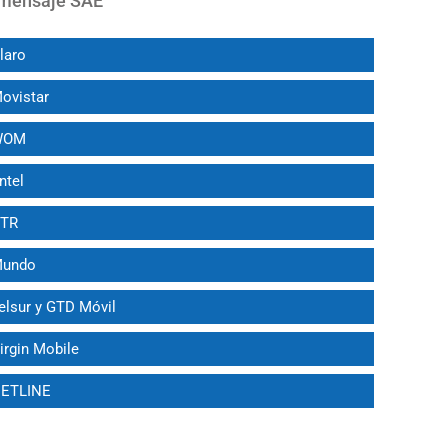
u mensaje SAE
Claro
Movistar
 WOM
ntel
VTR
 Mundo
Telsur y GTD Móvil
Virgin Mobile
 NETLINE