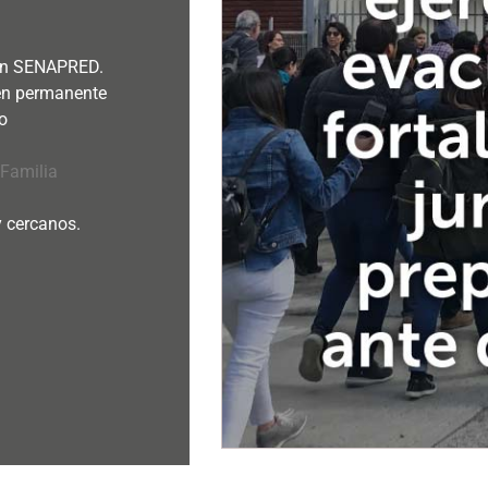
 en SENAPRED.
en permanente
o
Familia
 y cercanos.