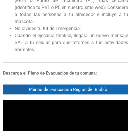
(PeT) o Punto de Encuentro (PE) más cercano
(identifica tu PeT o PE en nuestro
sitio web
). Considera
a
todas las personas a tu alrededor e
incluye a tu
mascota.
No olvides tu
Kit de Emergencia
.
Cuando el ejercicio finalice, llegará un nuevo mensaje
SAE a tu celular para que retornes a tus actividades
normales.
Descarga el Plano de Evacuacion de tu comuna:
Planos de Evacuación Región del Biobío