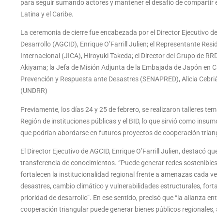
para seguir sumando actores y mantener el desafío de compartir e
Latina y el Caribe.
La ceremonia de cierre fue encabezada por el Director Ejecutivo d
Desarrollo (AGCID), Enrique O’Farrill Julien; el Representante Re
Internacional (JICA), Hiroyuki Takeda; el Director del Grupo de 
Akiyama; la Jefa de Misión Adjunta de la Embajada de Japón en Chi
Prevención y Respuesta ante Desastres (SENAPRED), Alicia Cebrián
(UNDRR)
Previamente, los días 24 y 25 de febrero, se realizaron talleres t
Región de instituciones públicas y el BID, lo que sirvió como insu
que podrían abordarse en futuros proyectos de cooperación trian
El Director Ejecutivo de AGCID, Enrique O’Farrill Julien, destacó 
transferencia de conocimientos. “Puede generar redes sostenible
fortalecen la institucionalidad regional frente a amenazas cada v
desastres, cambio climático y vulnerabilidades estructurales, forta
prioridad de desarrollo”. En ese sentido, precisó que “la alianza e
cooperación triangular puede generar bienes públicos regionales, 