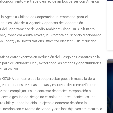
l conocimiento y el trabajo en red de ambos países con América
e la Agencia Chilena de Cooperación Internacional para el
sidente en Chile de la Agencia Japonesa de Cooperación
RRD, del Departamento de Medio Ambiente Global JICA, Shintaro
le, Consejera Asuka Toyota; la Directora del Servicio Nacional de
 López; y la United Nations Office for Disaster Risk Reduction
emáticos entre expertos en Reducción del Riesgo de Desastres de la
mo para el Seminario Final, avizorando las brechas y oportunidades
gular en RRD.
que KIZUNA demostró que la cooperación puede ir más allá de la
s, comunidades técnicas activas y espacios de co-creación que
ez más complejas. En un contexto de creciente exposición a
lecer la gestión del riesgo no es solo una tarea técnica: es una
ntre Chile y Japón ha sido un ejemplo concreto de cómo la
alineados con el Marco de Sendai y con los Objetivos de Desarrollo