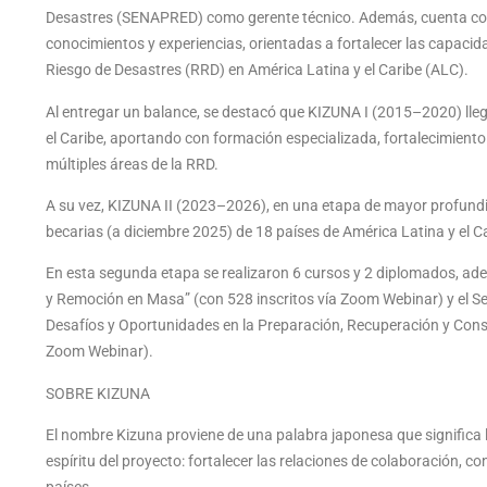
Desastres (SENAPRED) como gerente técnico. Además, cuenta con 
conocimientos y experiencias, orientadas a fortalecer las capacid
Riesgo de Desastres (RRD) en América Latina y el Caribe (ALC).
Al entregar un balance, se destacó que KIZUNA I (2015–2020) lleg
el Caribe, aportando con formación especializada, fortalecimiento
múltiples áreas de la RRD.
A su vez, KIZUNA II (2023–2026), en una etapa de mayor profundi
becarias (a diciembre 2025) de 18 países de América Latina y el C
En esta segunda etapa se realizaron 6 cursos y 2 diplomados, a
y Remoción en Masa” (con 528 inscritos vía Zoom Webinar) y el Se
Desafíos y Oportunidades en la Preparación, Recuperación y Constr
Zoom Webinar).
SOBRE KIZUNA
El nombre Kizuna proviene de una palabra japonesa que significa l
espíritu del proyecto: fortalecer las relaciones de colaboración, c