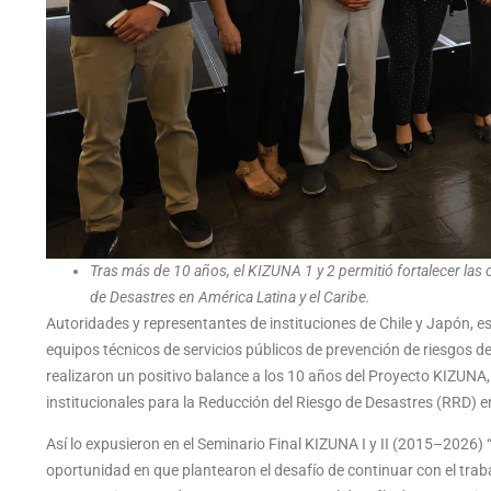
Tras más de 10 años, el KIZUNA 1 y 2 permitió fortalecer las
de Desastres en América Latina y el Caribe.
Autoridades y representantes de instituciones de Chile y Japón, es
equipos técnicos de servicios públicos de prevención de riesgos de 
realizaron un positivo balance a los 10 años del Proyecto KIZUNA,
institucionales para la Reducción del Riesgo de Desastres (RRD) e
Así lo expusieron en el Seminario Final KIZUNA I y II (2015–2026) “
oportunidad en que plantearon el desafío de continuar con el traba