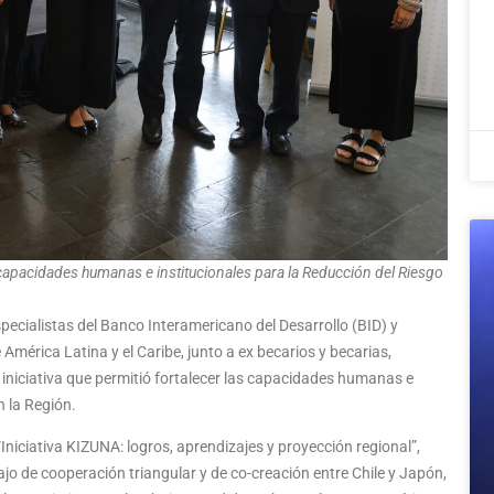
 capacidades humanas e institucionales para la Reducción del Riesgo
pecialistas del Banco Interamericano del Desarrollo (BID) y
América Latina y el Caribe, junto a ex becarios y becarias,
 iniciativa que permitió fortalecer las capacidades humanas e
n la Región.
Iniciativa KIZUNA: logros, aprendizajes y proyección regional”,
jo de cooperación triangular y de co-creación entre Chile y Japón,