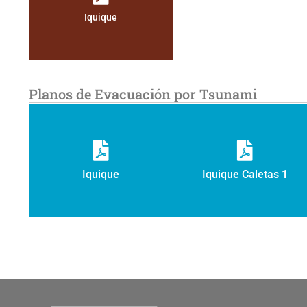
Iquique
Planos de Evacuación por Tsunami
Iquique
Iquique Caletas 1